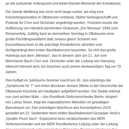
an die turbulente Anfangszeit und bietet Klassik-Momente der Extraklasse.
Der Zweite Weltkrieg war noch nicht lange vorbei, als eilig eine
Konzertorganisation in Ottobeuren entstand, Stühle herbeigeschafft und
Podeste für Chor und Orchester angefertigt wurden. Trotzdem wurde die
Aufführung von Händels berühmtem Oratorium „Der Messias“ 1949 zum
Riesenerfolg. Zufällig fand an demselben Sonntag in Ottobeuren eine
große Flüchtlingswallfahrt statt, sodass gleich Scharen von
Konzertbesuchern in die prächtige Klosterkirche strömten und
dichtgedrängt dem ersten Basilikakonzert lauschten. So ehrt das große
Halleluja aus dem „Messias“, das in diesem Jahr am 21. Juli vom
Münchener Bach-Chor und -Orchester unter der Leitung von Hansjörg
Albrecht intoniert wird, ein bisschen auch jenem denkwürdigen Tag vor 70
Jahren.
Den Auftakt im Jubiläums-Sommer macht am 30. Juni allerdings die
„Symphonie Nr. 7“ von Anton Bruckner, dessen Werke in der Geschichte der
Ottobeurer Konzerte am häufigsten aufgeführt wurden. Die Siebte erklingt
nun zum achten Male – das Rundfunk-Sinfonieorchester Berlin, dirigiert
von Lahav Shani, trägt die majestätischen Melodien im gewaltigen
Barockraum vor. Den prächtigen Abschluss des Konzertjahres 2019
gestaltet am 22. September beim dritten Basilikakonzert Giuseppe Verdi‘s
„Quattro Pezzi Sacri“. Ergänzend dazu verabschieden das MDR
Sinfonieorchester und der MDR Rundfunkchor Leipzig unter der Leitung