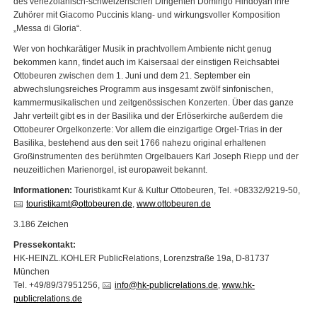
des venezolanisch-schweizerischen Dirigenten Domingo Hindoyan ihre
Zuhörer mit Giacomo Puccinis klang- und wirkungsvoller Komposition
„Messa di Gloria“.
Wer von hochkarätiger Musik in prachtvollem Ambiente nicht genug
bekommen kann, findet auch im Kaisersaal der einstigen Reichsabtei
Ottobeuren zwischen dem 1. Juni und dem 21. September ein
abwechslungsreiches Programm aus insgesamt zwölf sinfonischen,
kammermusikalischen und zeitgenössischen Konzerten. Über das ganze
Jahr verteilt gibt es in der Basilika und der Erlöserkirche außerdem die
Ottobeurer Orgelkonzerte: Vor allem die einzigartige Orgel-Trias in der
Basilika, bestehend aus den seit 1766 nahezu original erhaltenen
Großinstrumenten des berühmten Orgelbauers Karl Joseph Riepp und der
neuzeitlichen Marienorgel, ist europaweit bekannt.
Informationen:
Touristikamt Kur & Kultur Ottobeuren, Tel. +08332/9219-50,
touristikamt@ottobeuren.de
,
www.ottobeuren.de
3.186 Zeichen
Pressekontakt:
HK-HEINZL.KOHLER PublicRelations, Lorenzstraße 19a, D-81737
München
Tel. +49/89/37951256,
info@hk-publicrelations.de
,
www.hk-
publicrelations.de